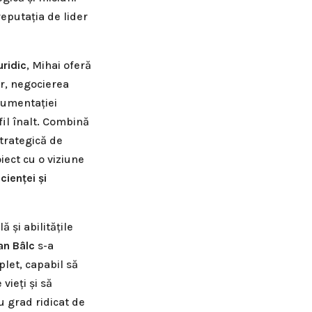
eputația de lider
uridic
, Mihai oferă
or, negocierea
cumentației
il înalt. Combină
trategică de
ect cu o viziune
cienței și
 și abilitățile
an Bâlc
s-a
let, capabil să
vieți și să
u grad ridicat de