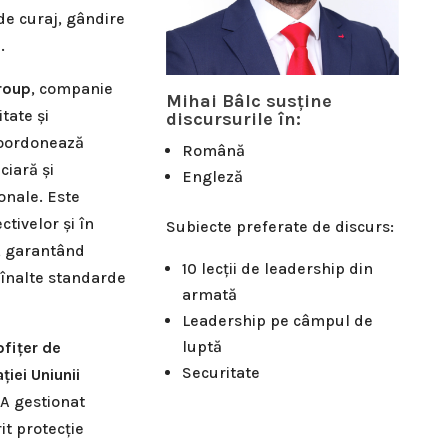
e curaj, gândire
.
roup
, companie
Mihai Bâlc susține
itate și
discursurile în:
coordonează
Română
ciară și
Engleză
onale. Este
ctivelor și în
Subiecte preferate de discurs:
r, garantând
10 lecții de leadership din
i înalte standarde
armată
Leadership pe câmpul de
luptă
ofițer de
Securitate
iei Uniunii
 A gestionat
it protecție