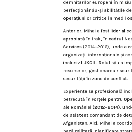
demnitarilor europeni în misiuni
perfecționându-și abilitățile d
operațiunilor critice în medii os
Anterior, Mihai a fost
lider al e
apropiată
în Irak, în cadrul Ne
Services (2014–2016), unde a c
organizații internaționale și co
inclusiv
LUKOIL
. Rolul său a im
resurselor, gestionarea riscuri
securității în zone de conflict.
Experiența sa profesională inc
petrecută în
Forțele pentru Ope
ale României (2012–2014)
, und
de
asistent comandant de de
Afganistan. Aici, Mihai a coord
bază militară, planificare strat