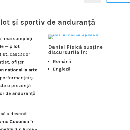
pilot și sportiv de anduranță
ei mai compleți
ale —
pilot
Daniel Pisică susține
discursurile în:
tist, cascador
Română
tist, ofițer
Engleză
 național la arte
 performanței și
este o prezență
lor de anduranță
ică a devenit
 Toma Coconea
în
petiții din lume –