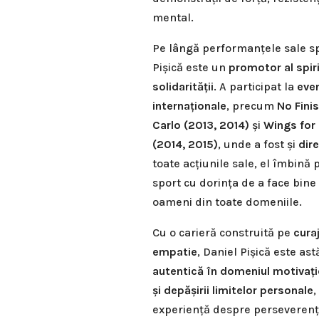
mental.
Pe lângă performanțele sale sp
Pișică este un
promotor al spiri
solidarității
. A participat la
even
internaționale
, precum
No Fini
Carlo (2013, 2014)
și
Wings for 
(2014, 2015)
, unde a fost și
dir
toate acțiunile sale, el îmbină
sport cu dorința de a face bine 
oameni din toate domeniile.
Cu o carieră construită pe
curaj
empatie
, Daniel Pișică este ast
autentică în domeniul motivație
și depășirii limitelor personale
,
experiență despre perseverență