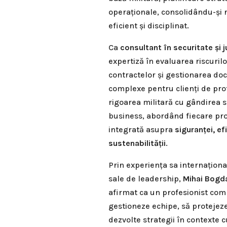
operaționale, consolidându-și r
eficient și disciplinat.
Ca
consultant în securitate și j
expertiză în evaluarea riscuril
contractelor și gestionarea do
complexe pentru clienți de prof
rigoarea militară cu gândirea s
business, abordând fiecare proi
integrată asupra
siguranței, efi
sustenabilității
.
Prin experiența sa internațională
sale de leadership,
Mihai Bogd
afirmat ca un profesionist comp
gestioneze echipe, să protejeze 
dezvolte strategii în contexte c