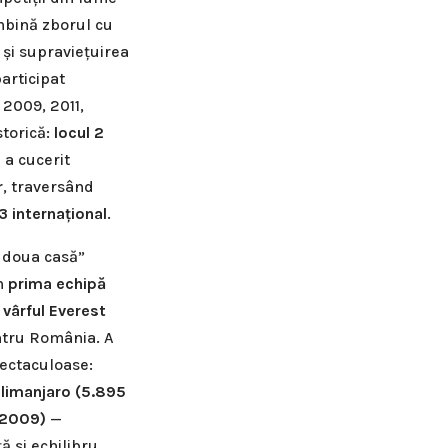
îmbină zborul cu
și supraviețuirea
participat
 2009, 2011,
storică:
locul 2
 a cucerit
r
, traversând
 3 internațional
.
 doua casă”
n
prima echipă
vârful Everest
entru România. A
pectaculoase:
ilimanjaro (5.895
 2009)
—
ă și echilibru