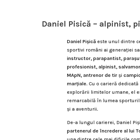
Daniel Pisică – alpinist, 
Daniel Pișică
este unul dintre c
sportivi români ai generației s
instructor, parapantist, parașu
profesionist, alpinist, salvamon
MApN, antrenor de tir
și
campion
marțiale
. Cu o carieră dedicată
explorării limitelor umane, el 
remarcabilă în lumea sporturi
și a aventurii.
De-a lungul carierei, Daniel Piș
partenerul de încredere al lui
una dintre cele mai dificile com