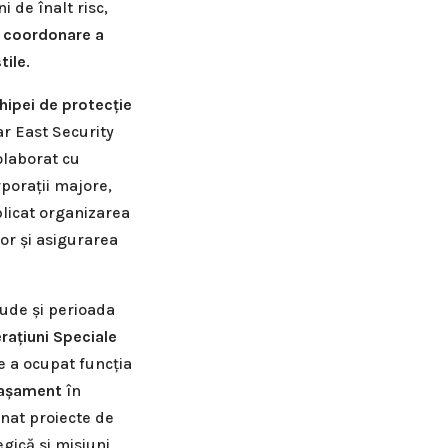
 de înalt risc,
e
coordonare a
tile
.
chipei de protecție
ar East Security
olaborat cu
rporații majore,
plicat organizarea
lor și asigurarea
lude și perioada
rațiuni Speciale
e a ocupat funcția
tașament
în
onat proiecte de
egică și misiuni