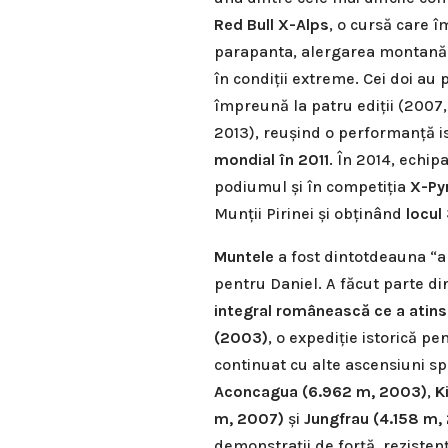
Red Bull X-Alps
, o cursă care 
parapanta, alergarea montană 
în condiții extreme. Cei doi au 
împreună la patru ediții (2007,
2013), reușind o performanță i
mondial în 2011
. În 2014, echipa
podiumul și în competiția
X-Py
Munții Pirinei și obținând
locul
Muntele
a fost dintotdeauna “a
pentru Daniel. A făcut parte di
integral românească ce a atins 
(2003)
, o expediție istorică p
continuat cu alte ascensiuni s
Aconcagua (6.962 m, 2003)
,
K
m, 2007)
și
Jungfrau (4.158 m,
demonstrații de forță, rezistenț