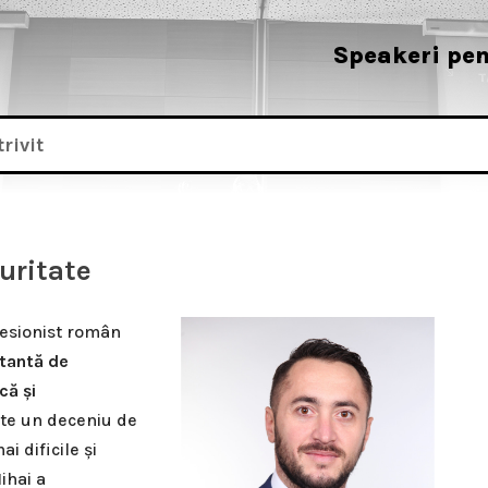
Speakeri pen
uritate
esionist român
tantă de
că și
ste un deceniu de
i dificile și
ihai a