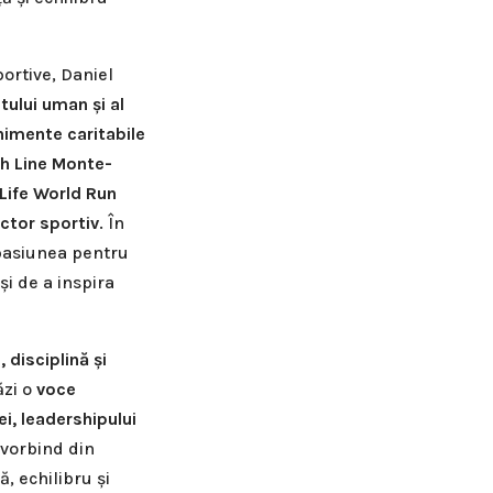
ortive, Daniel
tului uman și al
imente caritabile
sh Line Monte-
Life World Run
ector sportiv
. În
 pasiunea pentru
și de a inspira
, disciplină și
ăzi o
voce
i, leadershipului
 vorbind din
, echilibru și