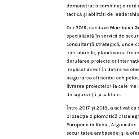
demonstrat o combinație rară d
tactică și abilități de leadership
Din
2019
, conduce
Mambaxa G
specializată în servicii de secur
consultanță strategică, unde 
operațiunile, planificarea finan
derularea proiectelor internați
implicat direct în definirea obie
asigurarea eficienței echipelo
livrarea proiectelor la cele ma
de siguranță și calitate.
Între
2017 și 2018
, a activat ca
protecție diplomatică al Delegaț
Europene în Kabul
, Afganistan.
securitatea ambasadei și a ofer