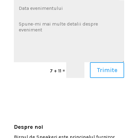
Trimite
=
7 + 11
Despre noi
Biroul de Speakeri este principalul furnizor