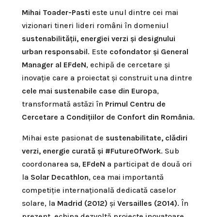
Mihai Toader-Pasti
este unul dintre cei mai
vizionari tineri lideri români în domeniul
sustenabilității, energiei verzi și designului
urban responsabil
. Este
cofondator și General
Manager al EFdeN
, echipă de cercetare și
inovație care a proiectat și construit una dintre
cele mai sustenabile case din Europa
,
transformată astăzi în
Primul Centru de
Cercetare a Condițiilor de Confort din România
.
Mihai este pasionat de
sustenabilitate, clădiri
verzi, energie curată și #FutureOfWork
. Sub
coordonarea sa,
EFdeN
a participat de două ori
la
Solar Decathlon
, cea mai importantă
competiție internațională dedicată caselor
solare, la
Madrid (2012)
și
Versailles (2014)
. În
prezent, echipa dezvoltă proiecte inovatoare