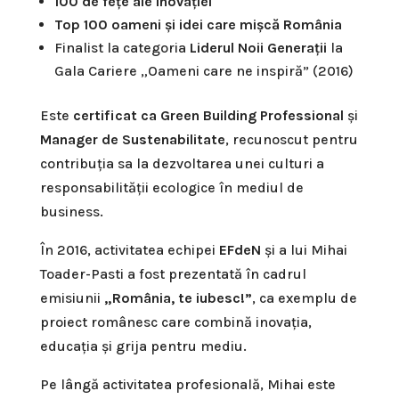
100 de fețe ale inovației
Top 100 oameni și idei care mișcă România
Finalist la categoria
Liderul Noii Generații
la
Gala Cariere „Oameni care ne inspiră” (2016)
Este
certificat ca Green Building Professional
și
Manager de Sustenabilitate
, recunoscut pentru
contribuția sa la dezvoltarea unei culturi a
responsabilității ecologice în mediul de
business.
În 2016, activitatea echipei
EFdeN
și a lui Mihai
Toader-Pasti a fost prezentată în cadrul
emisiunii
„România, te iubesc!”
, ca exemplu de
proiect românesc care combină inovația,
educația și grija pentru mediu.
Pe lângă activitatea profesională, Mihai este