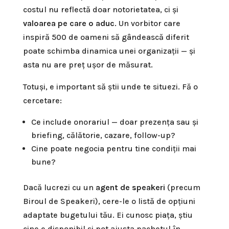
costul nu reflectă doar notorietatea, ci și
valoarea pe care o aduc
. Un vorbitor care
inspiră 500 de oameni să gândească diferit
poate schimba dinamica unei organizații — și
asta nu are preț ușor de măsurat.
Totuși, e important să știi unde te situezi. Fă o
cercetare:
Ce include onorariul — doar prezența sau și
briefing, călătorie, cazare, follow-up?
Cine poate negocia pentru tine condiții mai
bune?
Dacă lucrezi cu un
agent de speakeri
(precum
Biroul de Speakeri), cere-le o listă de opțiuni
adaptate bugetului tău. Ei cunosc piața, știu
cine e disponibil și pot ajusta pachetul în