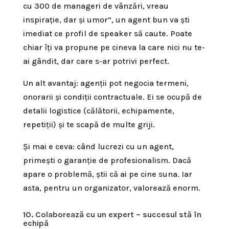
cu 300 de manageri de vânzări, vreau
inspirație, dar și umor”, un agent bun va ști
imediat ce profil de speaker să caute. Poate
chiar îți va propune pe cineva la care nici nu te-
ai gândit, dar care s-ar potrivi perfect.
Un alt avantaj: agenții pot negocia termeni,
onorarii și condiții contractuale. Ei se ocupă de
detalii logistice (călătorii, echipamente,
repetiții) și te scapă de multe griji.
Și mai e ceva: când lucrezi cu un agent,
primești o garanție de profesionalism. Dacă
apare o problemă, știi că ai pe cine suna. Iar
asta, pentru un organizator, valorează enorm.
10. Colaborează cu un expert – succesul stă în
echipă