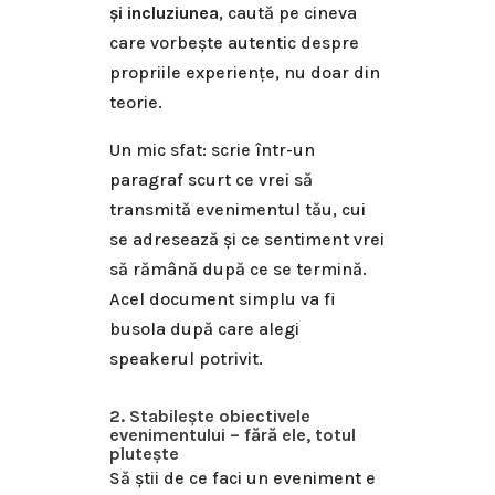
și incluziunea
, caută pe cineva
care vorbește autentic despre
propriile experiențe, nu doar din
teorie.
Un mic sfat: scrie într-un
paragraf scurt ce vrei să
transmită evenimentul tău, cui
se adresează și ce sentiment vrei
să rămână după ce se termină.
Acel document simplu va fi
busola după care alegi
speakerul potrivit.
2. Stabilește obiectivele
evenimentului – fără ele, totul
plutește
Să știi de ce faci un eveniment e