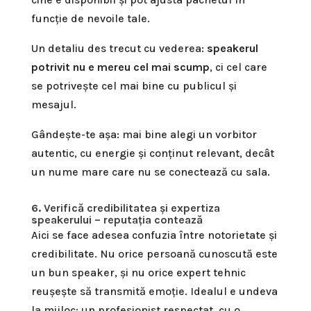
funcție de nevoile tale.
Un detaliu des trecut cu vederea:
speakerul
potrivit nu e mereu cel mai scump
, ci cel care
se potrivește cel mai bine cu publicul și
mesajul.
Gândește-te așa: mai bine alegi un vorbitor
autentic, cu energie și conținut relevant, decât
un nume mare care nu se conectează cu sala.
6. Verifică credibilitatea și expertiza
speakerului – reputația contează
Aici se face adesea confuzia între notorietate și
credibilitate. Nu orice persoană cunoscută este
un bun speaker, și nu orice expert tehnic
reușește să transmită emoție. Idealul e undeva
la mijloc: un profesionist respectat, cu o