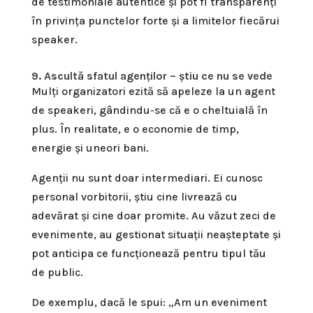
de testimoniale autentice și pot fi transparenți
în privința punctelor forte și a limitelor fiecărui
speaker.
9. Ascultă sfatul agenților – știu ce nu se vede
Mulți organizatori ezită să apeleze la un agent
de speakeri, gândindu-se că e o cheltuială în
plus. În realitate, e o economie de timp,
energie și uneori bani.
Agenții nu sunt doar intermediari. Ei cunosc
personal vorbitorii, știu cine livrează cu
adevărat și cine doar promite. Au văzut zeci de
evenimente, au gestionat situații neașteptate și
pot anticipa ce funcționează pentru tipul tău
de public.
De exemplu, dacă le spui: „Am un eveniment