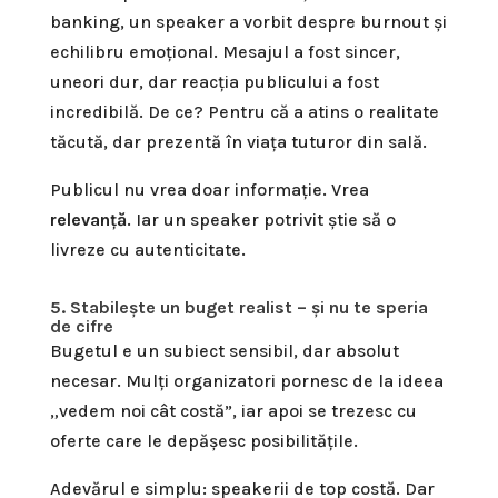
banking, un speaker a vorbit despre burnout și
echilibru emoțional. Mesajul a fost sincer,
uneori dur, dar reacția publicului a fost
incredibilă. De ce? Pentru că a atins o realitate
tăcută, dar prezentă în viața tuturor din sală.
Publicul nu vrea doar informație. Vrea
relevanță
. Iar un speaker potrivit știe să o
livreze cu autenticitate.
5. Stabilește un buget realist – și nu te speria
de cifre
Bugetul e un subiect sensibil, dar absolut
necesar. Mulți organizatori pornesc de la ideea
„vedem noi cât costă”, iar apoi se trezesc cu
oferte care le depășesc posibilitățile.
Adevărul e simplu: speakerii de top costă. Dar