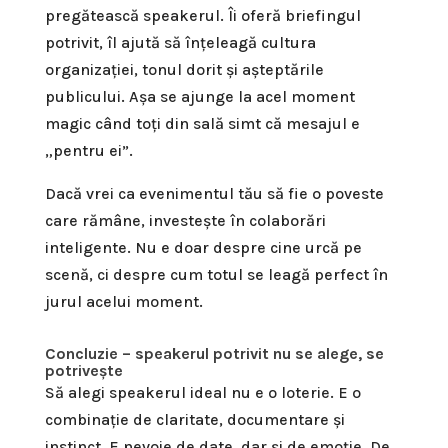
pregătească speakerul. Îi oferă briefingul
potrivit, îl ajută să înțeleagă cultura
organizației, tonul dorit și așteptările
publicului. Așa se ajunge la acel moment
magic când toți din sală simt că mesajul e
„pentru ei”.
Dacă vrei ca evenimentul tău să fie o poveste
care rămâne, investește în colaborări
inteligente. Nu e doar despre cine urcă pe
scenă, ci despre cum totul se leagă perfect în
jurul acelui moment.
Concluzie – speakerul potrivit nu se alege, se
potrivește
Să alegi speakerul ideal nu e o loterie. E o
combinație de claritate, documentare și
instinct. E nevoie de date, dar și de emoție. De