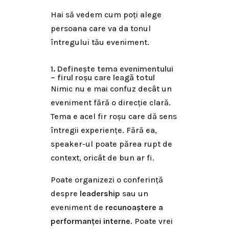
Hai să vedem cum poți alege
persoana care va da tonul
întregului tău eveniment.
1. Definește tema evenimentului
– firul roșu care leagă totul
Nimic nu e mai confuz decât un
eveniment fără o direcție clară.
Tema e acel fir roșu care dă sens
întregii experiențe. Fără ea,
speaker-ul poate părea rupt de
context, oricât de bun ar fi.
Poate organizezi o conferință
despre
leadership
sau un
eveniment de
recunoaștere a
performanței interne
. Poate vrei