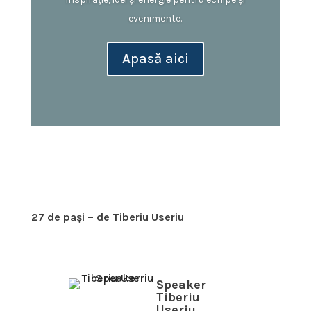
evenimente.
Apasă aici
27 de pași – de Tiberiu Useriu
Speaker
Tiberiu
Useriu