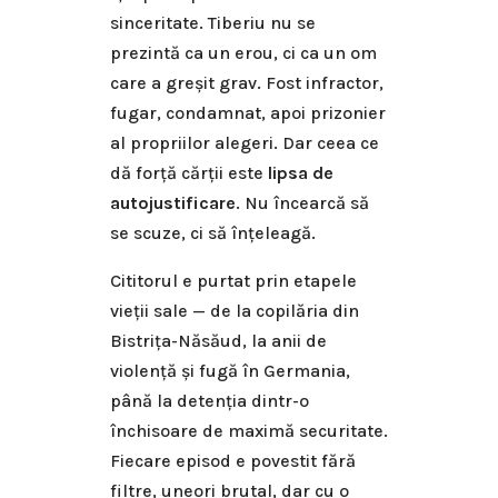
sinceritate. Tiberiu nu se
prezintă ca un erou, ci ca un om
care a greșit grav. Fost infractor,
fugar, condamnat, apoi prizonier
al propriilor alegeri. Dar ceea ce
dă forță cărții este
lipsa de
autojustificare
. Nu încearcă să
se scuze, ci să înțeleagă.
Cititorul e purtat prin etapele
vieții sale — de la copilăria din
Bistrița-Năsăud, la anii de
violență și fugă în Germania,
până la detenția dintr-o
închisoare de maximă securitate.
Fiecare episod e povestit fără
filtre, uneori brutal, dar cu o