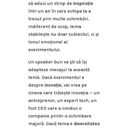
să aduci un strop de
inspirație
într-un an în care echipa ta a
trecut prin multe schimbări.
Indiferent de scop, tema
stabilește nu doar subiectul, ci și
tonul emoțional al
evenimentului.
Un speaker bun va ști să își
adapteze mesajul la această
temă. Dacă evenimentul e
despre
inovație
, vei vrea pe
cineva care trăiește inovația — un
antreprenor, un expert tech, un
fost CEO care a condus o
companie printr-o schimbare
majoră. Dacă tema e
diversitatea