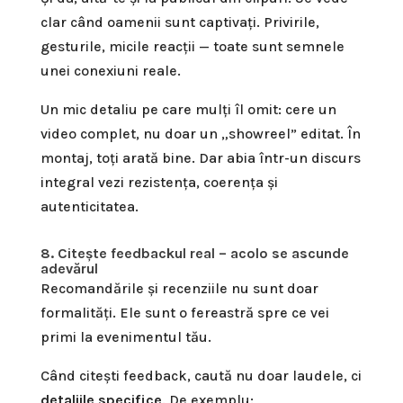
clar când oamenii sunt captivați. Privirile,
gesturile, micile reacții — toate sunt semnele
unei conexiuni reale.
Un mic detaliu pe care mulți îl omit: cere un
video complet, nu doar un „showreel” editat. În
montaj, toți arată bine. Dar abia într-un discurs
integral vezi rezistența, coerența și
autenticitatea.
8. Citește feedbackul real – acolo se ascunde
adevărul
Recomandările și recenziile nu sunt doar
formalități. Ele sunt o fereastră spre ce vei
primi la evenimentul tău.
Când citești feedback, caută nu doar laudele, ci
detaliile specifice
. De exemplu: