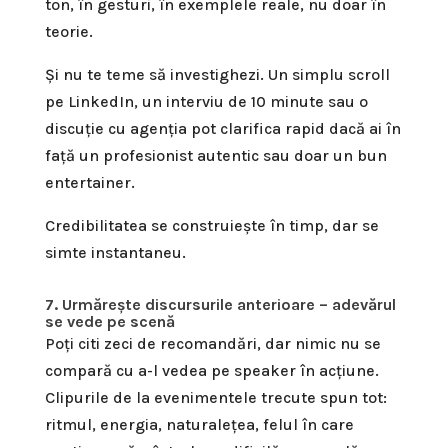
ton, în gesturi, în exemplele reale, nu doar în
teorie.
Și nu te teme să investighezi. Un simplu scroll
pe LinkedIn, un interviu de 10 minute sau o
discuție cu agenția pot clarifica rapid dacă ai în
față un profesionist autentic sau doar un bun
entertainer.
Credibilitatea se construiește în timp, dar se
simte instantaneu.
7. Urmărește discursurile anterioare – adevărul
se vede pe scenă
Poți citi zeci de recomandări, dar nimic nu se
compară cu a-l vedea pe speaker în acțiune.
Clipurile de la evenimentele trecute spun tot:
ritmul, energia, naturalețea, felul în care