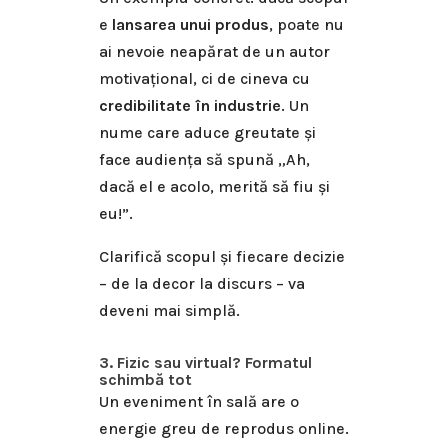
e
lansarea unui produs
, poate nu
ai nevoie neapărat de un autor
motivațional, ci de cineva cu
credibilitate în industrie
. Un
nume care aduce greutate și
face audiența să spună „Ah,
dacă el e acolo, merită să fiu și
eu!”.
Clarifică scopul și fiecare decizie
– de la decor la discurs – va
deveni mai simplă.
3. Fizic sau virtual? Formatul
schimbă tot
Un eveniment în sală are o
energie greu de reprodus online.