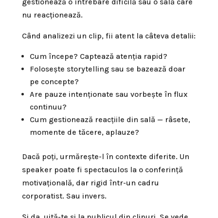
gestionează o întrebare dificilă sau o sală care
nu reacționează.
Când analizezi un clip, fii atent la câteva detalii:
Cum începe? Captează atenția rapid?
Folosește storytelling sau se bazează doar
pe concepte?
Are pauze intenționate sau vorbește în flux
continuu?
Cum gestionează reacțiile din sală — râsete,
momente de tăcere, aplauze?
Dacă poți, urmărește-l în contexte diferite. Un
speaker poate fi spectaculos la o conferință
motivațională, dar rigid într-un cadru
corporatist. Sau invers.
Și da, uită-te și la publicul din clipuri. Se vede