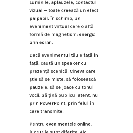
Luminile, aplauzele, contactul
vizual — toate creează un efect
palpabil. În schimb, un
eveniment virtual cere o altă
formă de magnetism:
energia
prin ecran
.
Dacă evenimentul tău e
față în
față
, caută un speaker cu
prezență scenică. Cineva care
știe să se miște, să folosească
pauzele, să se joace cu tonul
vocii. Să țină publicul atent, nu
prin PowerPoint, prin felul în
care transmite.
Pentru
evenimentele online
,
lucrurile sunt diferite. Aici,