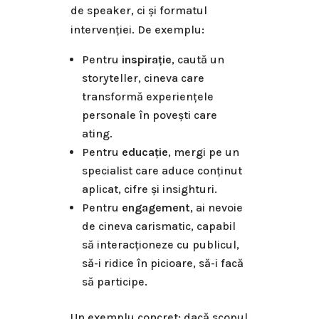
de speaker, ci și formatul
intervenției. De exemplu:
Pentru
inspirație
, caută un
storyteller, cineva care
transformă experiențele
personale în povești care
ating.
Pentru
educație
, mergi pe un
specialist care aduce conținut
aplicat, cifre și insighturi.
Pentru
engagement
, ai nevoie
de cineva carismatic, capabil
să interacționeze cu publicul,
să-i ridice în picioare, să-i facă
să participe.
Un exemplu concret: dacă scopul