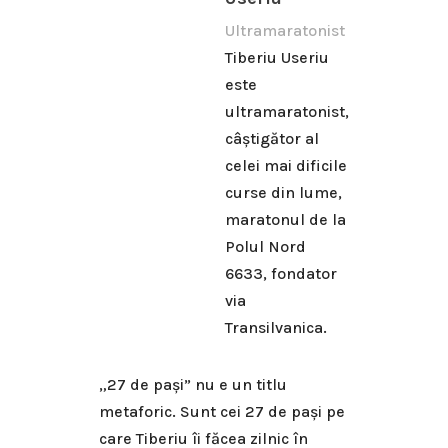
Ultramaratonist
Tiberiu Useriu
este
ultramaratonist,
câștigător al
celei mai dificile
curse din lume,
maratonul de la
Polul Nord
6633, fondator
via
Transilvanica.
„27 de pași” nu e un titlu
metaforic. Sunt cei 27 de pași pe
care Tiberiu îi făcea zilnic în